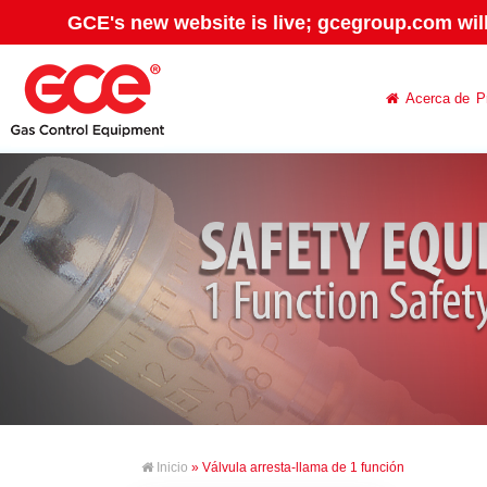
GCE's new website is live; gcegroup.com wil
Acerca de
P
Inicio
» Válvula arresta-llama de 1 función