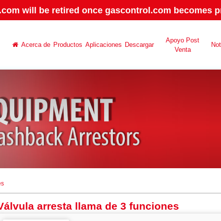
.com will be retired once gascontrol.com becomes pr
Apoyo Post
Acerca de
Productos
Aplicaciones
Descargar
No
Venta
es
Válvula arresta llama de 3 funciones