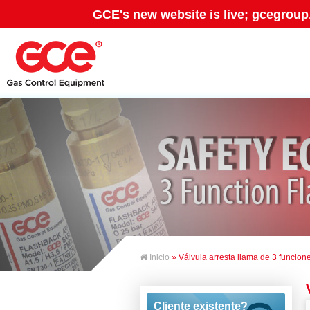
GCE's new website is live; gcegroup
Inicio
» Válvula arresta llama de 3 funcion
Cliente existente?