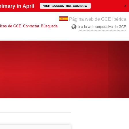
imary in April
VISIT GASCONTROL.COM NOW
Página web de GCE Ibérica
ticas de GCE
Contactar
Búsqueda
Ir a la web corporativa de GCE