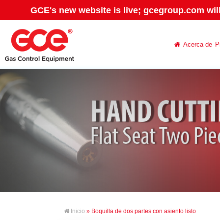
GCE's new website is live; gcegroup.com wil
Acerca de
P
Inicio
» Boquilla de dos partes con asiento listo