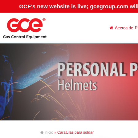
GCE's new website is live; gcegroup.com wil
Acerca de
P
Inicio
» Caratulas para soldar