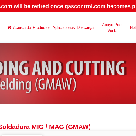
.com will be retired once gascontrol.com becomes pr
Apoyo Post
Acerca de
Productos
Aplicaciones
Descargar
No
Venta
Soldadura MIG / MAG (GMAW)