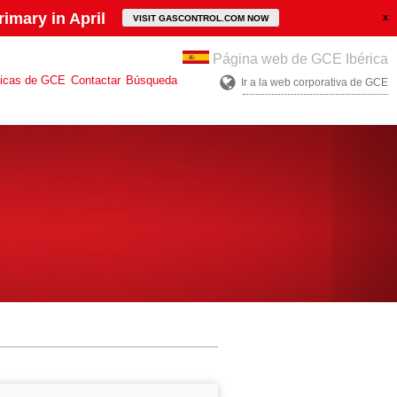
imary in April
VISIT GASCONTROL.COM NOW
Página web de GCE Ibérica
ticas de GCE
Contactar
Búsqueda
Ir a la web corporativa de GCE