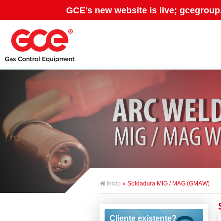
GCE's new website is live; gcegroup
Inicio
» Soldadura MIG / MAG (GMAW)
Cliente existente?