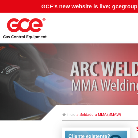
GCE's new website is live; gcegroup
Inicio
» Soldadura MMA (SMAW)
Cliente existente?