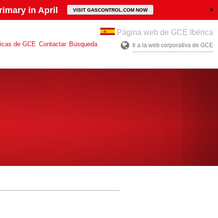
imary in April
VISIT GASCONTROL.COM NOW
Página web de GCE Ibérica
ticas de GCE
Contactar
Búsqueda
Ir a la web corporativa de GCE