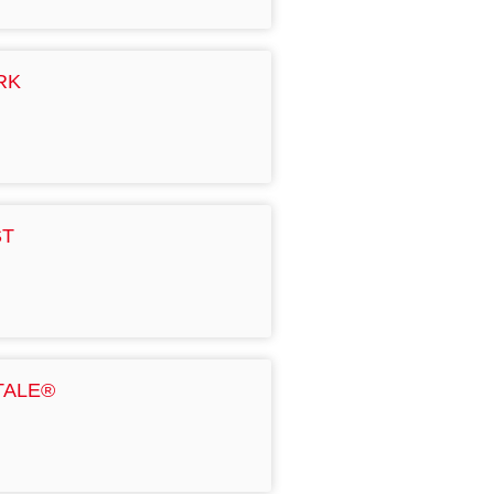
RK
ST
TALE®