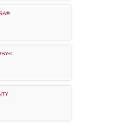
BRA®
BBY®
NTY