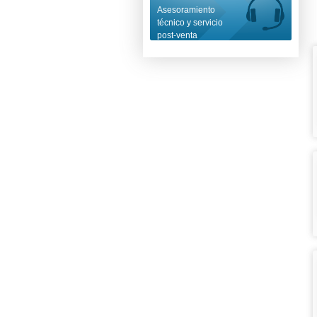
Asesoramiento
técnico y servicio
post-venta