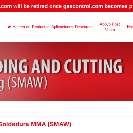
.com will be retired once gascontrol.com becomes pr
Apoyo Post
Acerca de
Productos
Aplicaciones
Descargar
No
Venta
Soldadura MMA (SMAW)