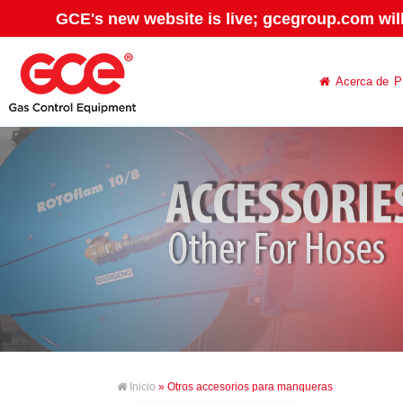
GCE's new website is live; gcegroup.com wil
Acerca de
P
Inicio
» Otros accesorios para manqueras