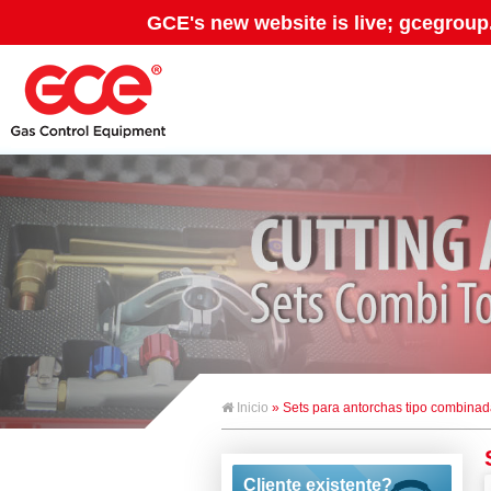
GCE's new website is live; gcegroup
Inicio
» Sets para antorchas tipo combinad
Cliente existente?