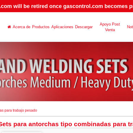
.com will be retired once gascontrol.com becomes pr
Apoyo Post
Acerca de
Productos
Aplicaciones
Descargar
No
Venta
as para trabajo pesado
Sets para antorchas tipo combinadas para t