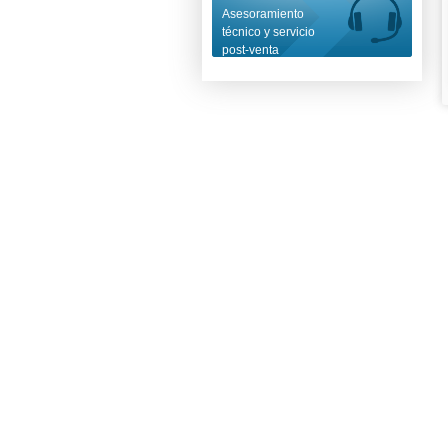
Asesoramiento
técnico y servicio
post-venta