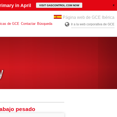
imary in April
VISIT GASCONTROL.COM NOW
Página web de GCE Ibérica
ticas de GCE
Contactar
Búsqueda
Ir a la web corporativa de GCE
rabajo pesado