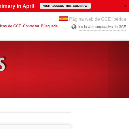
imary in April
VISIT GASCONTROL.COM NOW
Página web de GCE Ibérica
ticas de GCE
Contactar
Búsqueda
Ir a la web corporativa de GCE