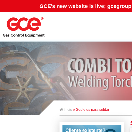
GCE's new website is live; gcegroup
Inicio
» Sopletes para soldar
Cliente existente?