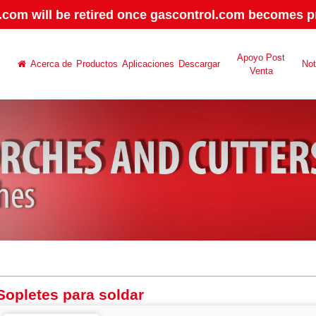
.com will be retired once gascontrol.com becomes pr
Apoyo Post
Acerca de
Productos
Aplicaciones
Descargar
No
Venta
Sopletes para soldar