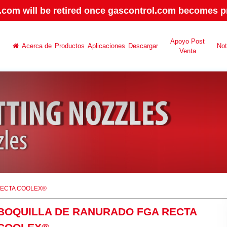
.com will be retired once gascontrol.com becomes pr
Apoyo Post
Acerca de
Productos
Aplicaciones
Descargar
No
Venta
RECTA COOLEX®
BOQUILLA DE RANURADO FGA RECTA