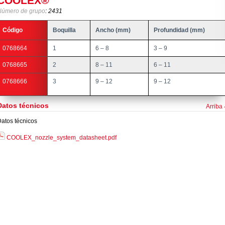
COOLEX®
Número de grupo
: 2431
Código
Boquilla
Ancho (mm)
Profundidad (mm)
0768664
1
6 – 8
3 – 9
0768665
2
8 – 11
6 – 11
0768666
3
9 – 12
9 – 12
Datos técnicos
Arriba
atos técnicos
COOLEX_nozzle_system_datasheet.pdf