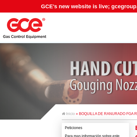
GCE's new website is live; gcegroup
Inicio
» BOQUILLA DE RANURADO FGA 
Peticiones
Para mas información sobre este