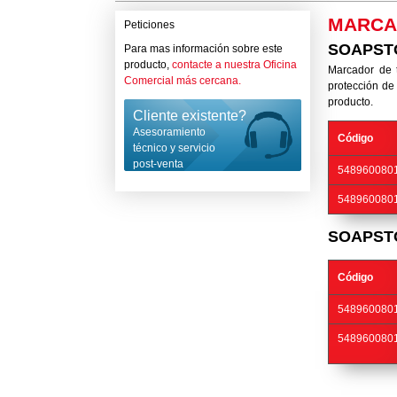
MARCA
Peticiones
SOAPST
Para mas información sobre este
producto,
contacte a nuestra Oficina
Marcador de t
Comercial más cercana.
protección de 
producto.
Cliente existente?
Asesoramiento
Código
técnico y servicio
post-venta
548960080
548960080
SOAPST
Código
548960080
548960080